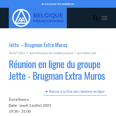
Accès pour les membres
Jette – Brugman Extra Muros
/
/
01/07/2021
dans
Réunion de rétablissement
par
Admin_AA
Réunion en ligne du groupe
Jette - Brugman Extra Muros
Retour à la liste des réunions en ligne
Date/heure
Date -
jeudi 1 juillet 2021
19:30 - 21:00