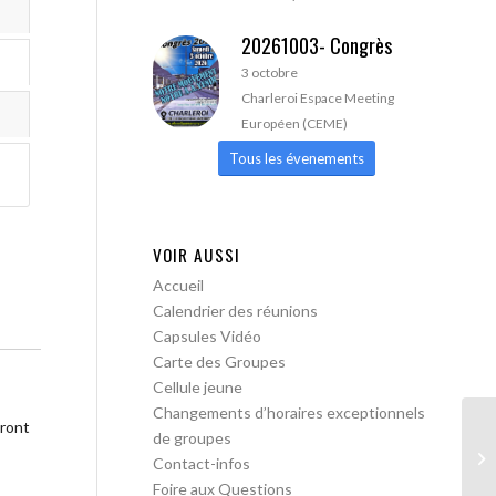
20261003- Congrès
3 octobre
Charleroi Espace Meeting
Européen (CEME)
Tous les évenements
VOIR AUSSI
Accueil
Calendrier des réunions
Capsules Vidéo
Carte des Groupes
Cellule jeune
Changements d’horaires exceptionnels
tront
de groupes
Je
Contact-infos
Foire aux Questions