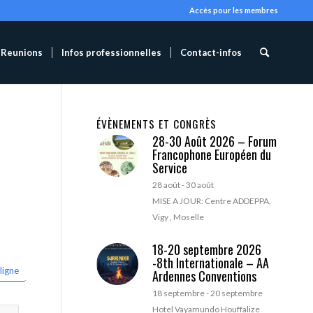
Accès pour les membres
Reunions
Infos professionnelles
Contact-infos
ÉVÈNEMENTS ET CONGRÈS
28-30 Août 2026 – Forum
Francophone Européen du
Service
28 août
-
30 août
MISE A JOUR: Centre ADDEPPA,
Vigy , Moselle
18-20 septembre 2026
-8th Internationale – AA
ligne
Ardennes Conventions
18 septembre
-
20 septembre
Hotel Vayamundo Houffalize