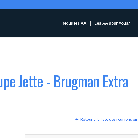
Nous les AA
Les AA pour vous?
upe Jette - Brugman Extra
Retour à la liste des réunions en 