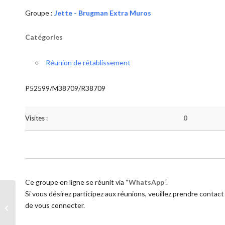
Groupe :
Jette - Brugman Extra Muros
Catégories
Réunion de rétablissement
P52599/M38709/R38709
Visites :
0
Ce groupe en ligne se réunit via “
WhatsApp
“.
Si vous désirez participez aux réunions, veuillez prendre contact
de vous connecter.
Jette – Brugman Extra Muros