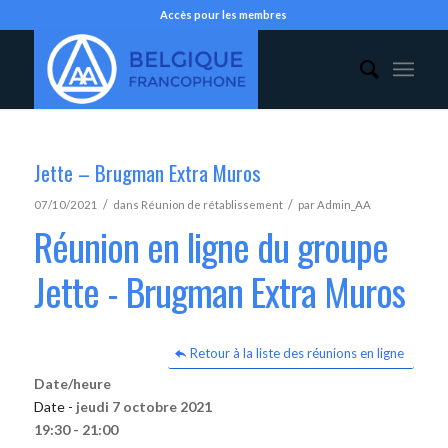
Accès pour les membres
Jette – Brugman Extra Muros
/
/
07/10/2021
dans
Réunion de rétablissement
par
Admin_AA
Réunion en ligne du groupe
Jette - Brugman Extra Muros
Retour à la liste des réunions en ligne
Date/heure
Date -
jeudi 7 octobre 2021
19:30 - 21:00