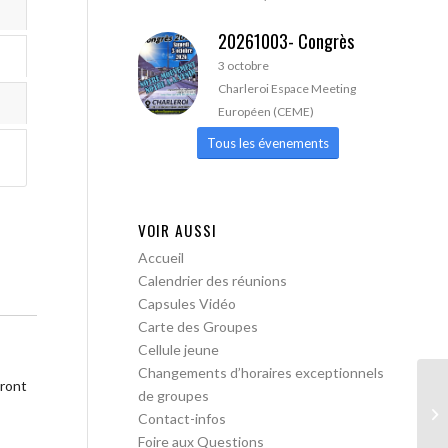
20261003- Congrès
3 octobre
Charleroi Espace Meeting
Européen (CEME)
Tous les évenements
VOIR AUSSI
Accueil
Calendrier des réunions
Capsules Vidéo
Carte des Groupes
Cellule jeune
Changements d’horaires exceptionnels
tront
de groupes
Je
Contact-infos
Foire aux Questions