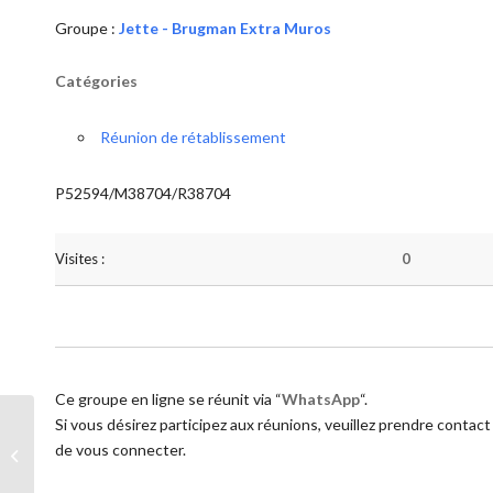
Groupe :
Jette - Brugman Extra Muros
Catégories
Réunion de rétablissement
P52594/M38704/R38704
Visites :
0
Ce groupe en ligne se réunit via “
WhatsApp
“.
Si vous désirez participez aux réunions, veuillez prendre contact
de vous connecter.
Jette – Brugman Extra Muros