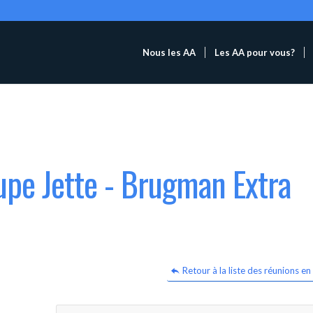
Nous les AA
Les AA pour vous?
upe Jette - Brugman Extra
Retour à la liste des réunions en 