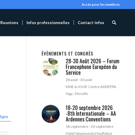
Accès pour les membres
Reunions
Infos professionnelles
Contact-infos
ÉVÈNEMENTS ET CONGRÈS
28-30 Août 2026 – Forum
Francophone Européen du
Service
28 août
-
30 août
MISE A JOUR: Centre ADDEPPA,
Vigy , Moselle
18-20 septembre 2026
-8th Internationale – AA
ligne
Ardennes Conventions
18 septembre
-
20 septembre
Hotel Vayamundo Houffalize