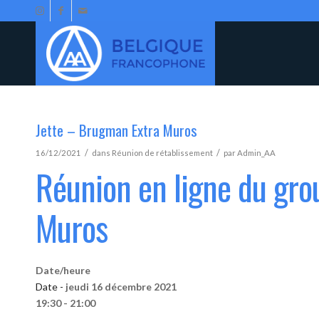
Jette – Brugman Extra Muros
/
/
16/12/2021
dans
Réunion de rétablissement
par
Admin_AA
Réunion en ligne du gro
Muros
Date/heure
Date -
jeudi 16 décembre 2021
19:30 - 21:00