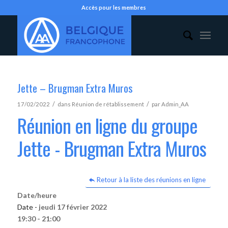
Accès pour les membres
Jette – Brugman Extra Muros
/
/
17/02/2022
dans
Réunion de rétablissement
par
Admin_AA
Réunion en ligne du groupe
Jette - Brugman Extra Muros
Retour à la liste des réunions en ligne
Date/heure
Date -
jeudi 17 février 2022
19:30 - 21:00