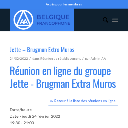
Accès pour les membres
Jette – Brugman Extra Muros
/
/
24/02/2022
dans
Réunion de rétablissement
par
Admin_AA
Réunion en ligne du groupe
Jette - Brugman Extra Muros
Retour à la liste des réunions en ligne
Date/heure
Date -
jeudi 24 février 2022
19:30 - 21:00