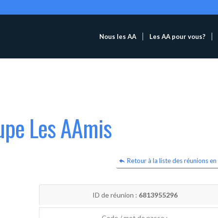
Nous les AA
Les AA pour vous?
oupe Les AAmis
Retour à la liste des réunions en 
ID de réunion :
6813955296
Code / mot de passe :