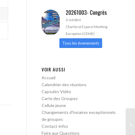
20261003- Congrès
3 octobre
Charleroi Espace Meeting
Européen (CEME)
Tous les évenements
VOIR AUSSI
Accueil
Calendrier des réunions
Capsules Vidéo
Carte des Groupes
Cellule jeune
Changements d’horaires exceptionnels
de groupes
Le
Contact-infos
ob
Foire aux Questions