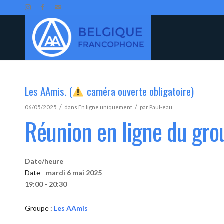
Les AAmis. (
caméra ouverte obligatoire)
/
/
06/05/2025
dans
En ligne uniquement
par
Paul-eau
Réunion en ligne du gr
Date/heure
Date -
mardi 6 mai 2025
19:00 - 20:30
Groupe :
Les AAmis