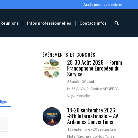
Accès pour les membres
Reunions
Infos professionnelles
Contact-infos
ÉVÈNEMENTS ET CONGRÈS
28-30 Août 2026 – Forum
Francophone Européen du
Service
28 août
-
30 août
MISE A JOUR: Centre ADDEPPA,
Vigy , Moselle
ligne
18-20 septembre 2026
-8th Internationale – AA
Ardennes Conventions
18 septembre
-
20 septembre
Hotel Vayamundo Houffalize