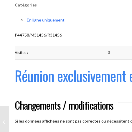
Catégories
En ligne uniquement
P44758/M31456/R31456
Visites :
0
Réunion exclusivement 
Changements / modifications
Les AAmis. (
caméra ouverte
Si les données affichées ne sont pas correctes ou nécessitent d'
obligatoire)