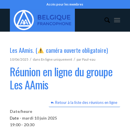
Accès pour les membres
Les AAmis. (
caméra ouverte obligatoire)
/
/
10/06/2025
dans
En ligne uniquement
par
Paul-eau
Réunion en ligne du groupe
Les AAmis
Retour à la liste des réunions en ligne
Date/heure
Date -
mardi 10 juin 2025
19:00 - 20:30