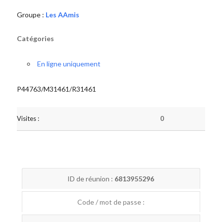
Groupe :
Les AAmis
Catégories
En ligne uniquement
P44763/M31461/R31461
Visites :
0
ID de réunion :
6813955296
Code / mot de passe :