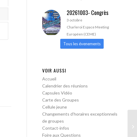
20261003- Congrès
3 octobre
Charleroi Espace Meeting
Européen (CEME)
Tous les évenements
VOIR AUSSI
Accueil
Calendrier des réunions
Capsules Vidéo
Carte des Groupes
Cellule jeune
Changements d’horaires exceptionnels
de groupes
Le
Contact-infos
ob
Foire aux Questions