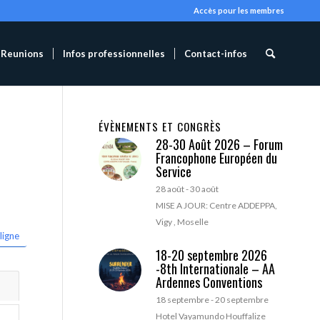
Accès pour les membres
Reunions
Infos professionnelles
Contact-infos
ÉVÈNEMENTS ET CONGRÈS
28-30 Août 2026 – Forum
Francophone Européen du
Service
28 août
-
30 août
MISE A JOUR: Centre ADDEPPA,
Vigy , Moselle
ligne
18-20 septembre 2026
-8th Internationale – AA
Ardennes Conventions
18 septembre
-
20 septembre
Hotel Vayamundo Houffalize