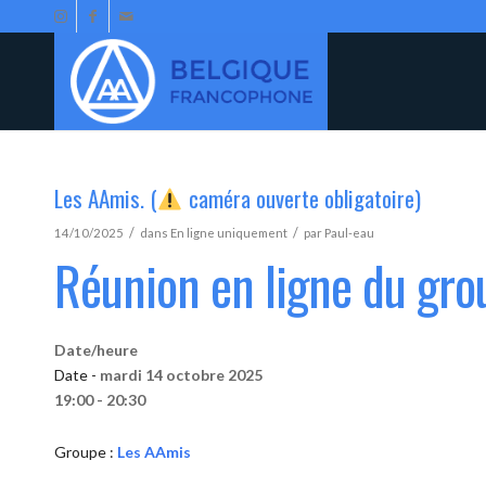
Les AAmis. (
caméra ouverte obligatoire)
/
/
14/10/2025
dans
En ligne uniquement
par
Paul-eau
Réunion en ligne du gr
Date/heure
Date -
mardi 14 octobre 2025
19:00 - 20:30
Groupe :
Les AAmis