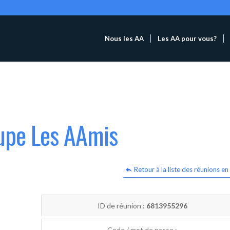
Nous les AA
Les AA pour vous?
oupe Les AAmis
Retour à la liste des réunions en 
ID de réunion :
6813955296
Code / mot de passe :