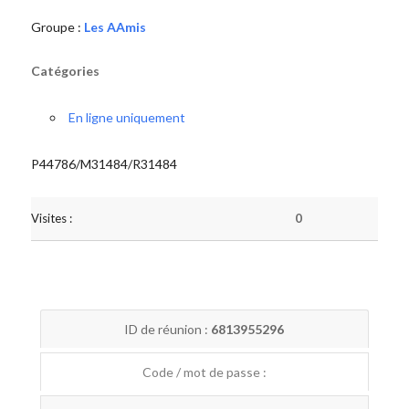
Groupe :
Les AAmis
Catégories
En ligne uniquement
P44786/M31484/R31484
Visites :
0
ID de réunion :
6813955296
Code / mot de passe :