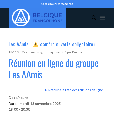
Accès pour les membres
Les AAmis. (
caméra ouverte obligatoire)
/
/
18/11/2025
dans
En ligne uniquement
par
Paul-eau
Réunion en ligne du groupe
Les AAmis
Retour à la liste des réunions en ligne
Date/heure
Date -
mardi 18 novembre 2025
19:00 - 20:30