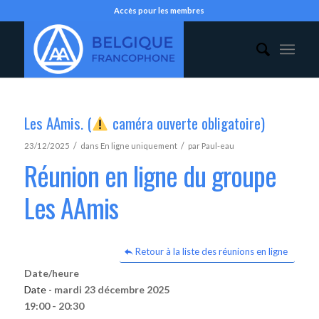
Accès pour les membres
Les AAmis. (
caméra ouverte obligatoire)
/
/
23/12/2025
dans
En ligne uniquement
par
Paul-eau
Réunion en ligne du groupe
Les AAmis
Retour à la liste des réunions en ligne
Date/heure
Date -
mardi 23 décembre 2025
19:00 - 20:30