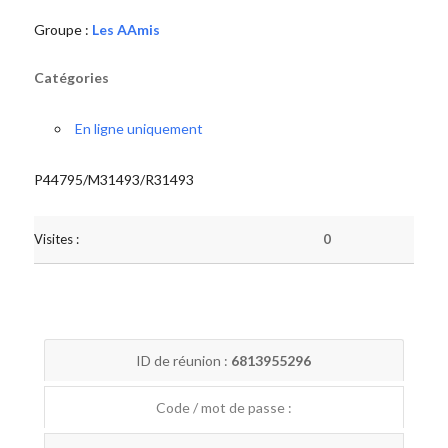
Groupe :
Les AAmis
Catégories
En ligne uniquement
P44795/M31493/R31493
Visites :
0
ID de réunion :
6813955296
Code / mot de passe :