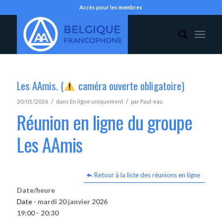
Accès pour les membres
Les AAmis. (
caméra ouverte obligatoire)
/
/
20/01/2026
dans
En ligne uniquement
par
Paul-eau
Réunion en ligne du groupe
Les AAmis
Retour à la liste des réunions en ligne
Date/heure
Date -
mardi 20 janvier 2026
19:00 - 20:30