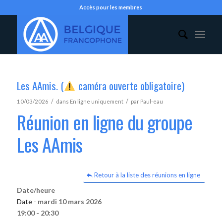
Accès pour les membres
Les AAmis. (
caméra ouverte obligatoire)
/
/
10/03/2026
dans
En ligne uniquement
par
Paul-eau
Réunion en ligne du groupe
Les AAmis
Retour à la liste des réunions en ligne
Date/heure
Date -
mardi 10 mars 2026
19:00 - 20:30