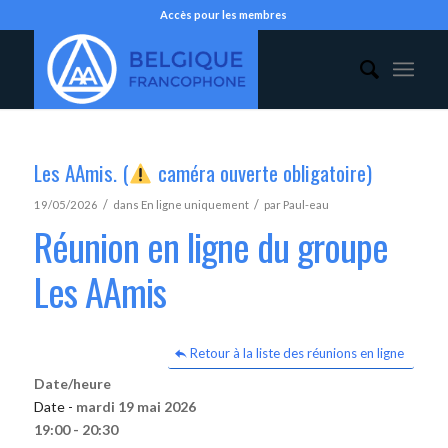
Accès pour les membres
Les AAmis. (
caméra ouverte obligatoire)
/
/
19/05/2026
dans
En ligne uniquement
par
Paul-eau
Réunion en ligne du groupe
Les AAmis
Retour à la liste des réunions en ligne
Date/heure
Date -
mardi 19 mai 2026
19:00 - 20:30