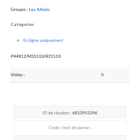
Groupe :
Les AAmis
Catégories
En ligne uniquement
P44812/M31510/R31510
Visites :
0
ID de réunion :
6813955296
Code / mot de passe :