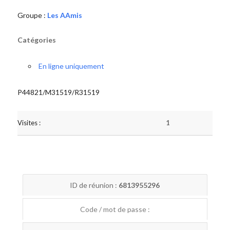
Groupe :
Les AAmis
Catégories
En ligne uniquement
P44821/M31519/R31519
Visites :
1
ID de réunion :
6813955296
Code / mot de passe :