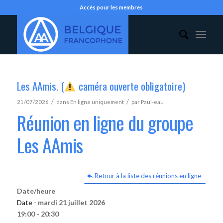
Accès pour les membres
Les AAmis. (
caméra ouverte obligatoire)
/
/
21/07/2026
dans
En ligne uniquement
par
Paul-eau
Réunion en ligne du groupe
Les AAmis
Retour à la liste des réunions en ligne
Date/heure
Date -
mardi 21 juillet 2026
19:00 - 20:30