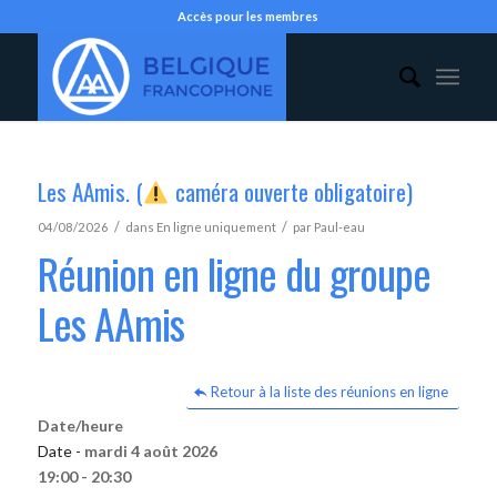
Accès pour les membres
Les AAmis. (
caméra ouverte obligatoire)
/
/
04/08/2026
dans
En ligne uniquement
par
Paul-eau
Réunion en ligne du groupe
Les AAmis
Retour à la liste des réunions en ligne
Date/heure
Date -
mardi 4 août 2026
19:00 - 20:30