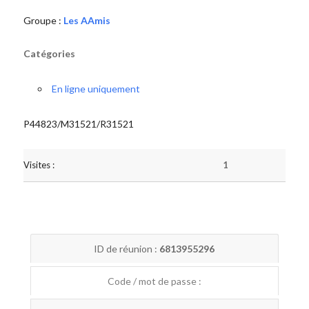
Groupe :
Les AAmis
Catégories
En ligne uniquement
P44823/M31521/R31521
Visites :
1
ID de réunion :
6813955296
Code / mot de passe :