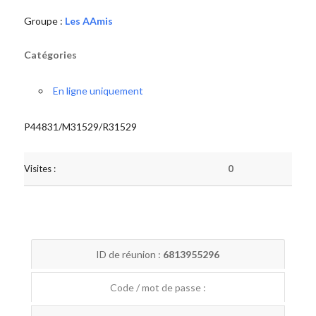
Groupe :
Les AAmis
Catégories
En ligne uniquement
P44831/M31529/R31529
Visites :
0
ID de réunion :
6813955296
Code / mot de passe :