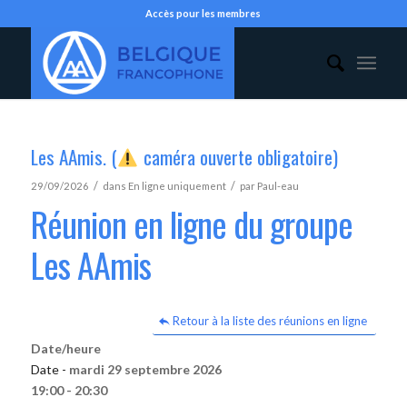
Accès pour les membres
Les AAmis. (
caméra ouverte obligatoire)
/
/
29/09/2026
dans
En ligne uniquement
par
Paul-eau
Réunion en ligne du groupe
Les AAmis
Retour à la liste des réunions en ligne
Date/heure
Date -
mardi 29 septembre 2026
19:00 - 20:30