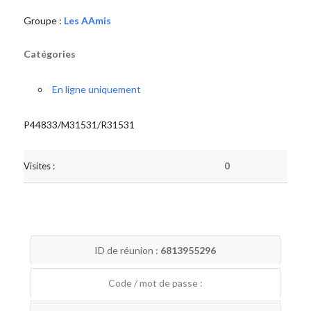
Groupe :
Les AAmis
Catégories
En ligne uniquement
P44833/M31531/R31531
Visites :
0
ID de réunion :
6813955296
Code / mot de passe :