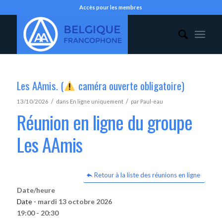
Accès pour les membres
Les AAmis. (
caméra ouverte obligatoire)
/
/
13/10/2026
dans
En ligne uniquement
par
Paul-eau
Réunion en ligne du groupe
Les AAmis
Retour à la liste des réunions en ligne
Date/heure
Date -
mardi 13 octobre 2026
19:00 - 20:30