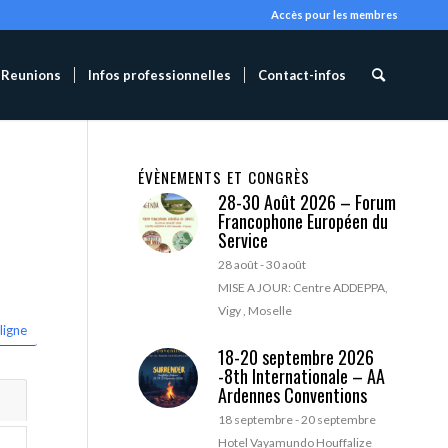
Accès pour les membres
Reunions
Infos professionnelles
Contact-infos
ÉVÈNEMENTS ET CONGRÈS
28-30 Août 2026 – Forum
Francophone Européen du
Service
28 août
-
30 août
MISE A JOUR: Centre ADDEPPA,
Vigy , Moselle
ligne
18-20 septembre 2026
-8th Internationale – AA
Ardennes Conventions
18 septembre
-
20 septembre
Hotel Vayamundo Houffalize