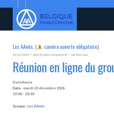
Les AAmis. (
caméra ouverte obligatoire)
/
/
22/12/2026
dans
En ligne uniquement
par
Paul-eau
Réunion en ligne du gr
Date/heure
Date -
mardi 22 décembre 2026
19:00 - 20:30
Groupe :
Les AAmis