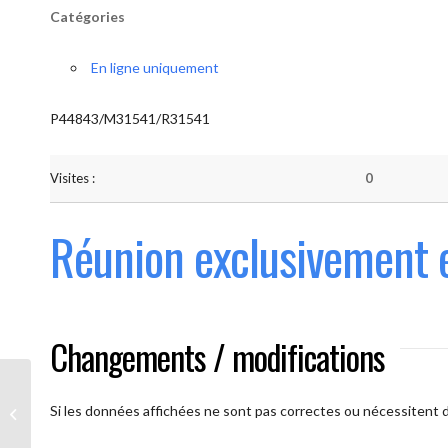
Catégories
En ligne uniquement
P44843/M31541/R31541
Visites :
0
Réunion exclusivement 
Changements / modifications
Les AAmis. (
caméra ouverte
Si les données affichées ne sont pas correctes ou nécessitent d'
obligatoire)