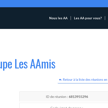
Nous les AA
Les AA pour vous?
oupe Les AAmis
Retour à la liste des réunions en 
ID de réunion :
6813955296
Code / mot de passe :