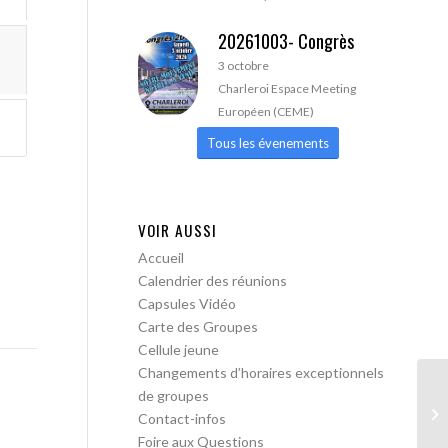
20261003- Congrès
3 octobre
Charleroi Espace Meeting
Européen (CEME)
Tous les évenements
VOIR AUSSI
Accueil
Calendrier des réunions
Capsules Vidéo
Carte des Groupes
Cellule jeune
Changements d’horaires exceptionnels
de groupes
Le
Contact-infos
ob
Foire aux Questions