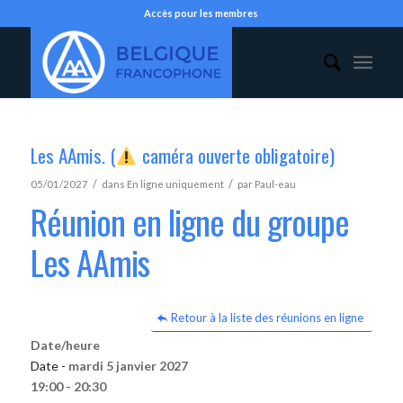
Accès pour les membres
Les AAmis. (
caméra ouverte obligatoire)
/
/
05/01/2027
dans
En ligne uniquement
par
Paul-eau
Réunion en ligne du groupe
Les AAmis
Retour à la liste des réunions en ligne
Date/heure
Date -
mardi 5 janvier 2027
19:00 - 20:30