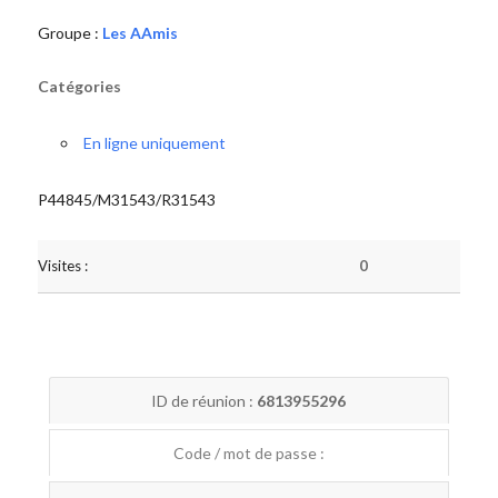
Groupe :
Les AAmis
Catégories
En ligne uniquement
P44845/M31543/R31543
Visites :
0
ID de réunion :
6813955296
Code / mot de passe :