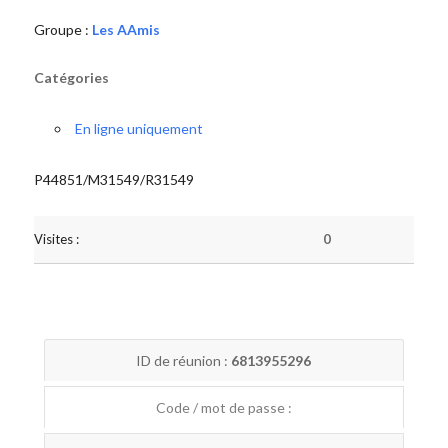
Groupe :
Les AAmis
Catégories
En ligne uniquement
P44851/M31549/R31549
Visites :
0
ID de réunion :
6813955296
Code / mot de passe :