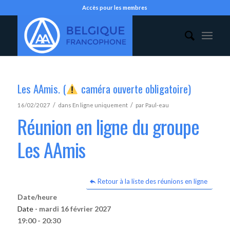
Accès pour les membres
Les AAmis. (
caméra ouverte obligatoire)
/
/
16/02/2027
dans
En ligne uniquement
par
Paul-eau
Réunion en ligne du groupe
Les AAmis
Retour à la liste des réunions en ligne
Date/heure
Date -
mardi 16 février 2027
19:00 - 20:30