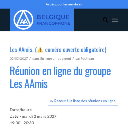
Accès pour les membres
Les AAmis. (
caméra ouverte obligatoire)
/
/
02/03/2027
dans
En ligne uniquement
par
Paul-eau
Réunion en ligne du groupe
Les AAmis
Retour à la liste des réunions en ligne
Date/heure
Date -
mardi 2 mars 2027
19:00 - 20:30