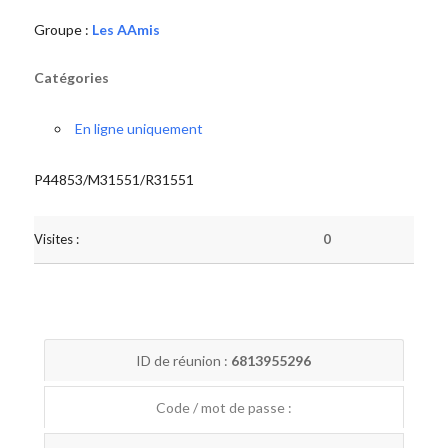
Groupe :
Les AAmis
Catégories
En ligne uniquement
P44853/M31551/R31551
Visites :
0
ID de réunion :
6813955296
Code / mot de passe :