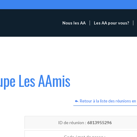
Nous les AA
Les AA pour vous?
oupe Les AAmis
Retour à la liste des réunions en 
ID de réunion :
6813955296
Code / mot de passe :