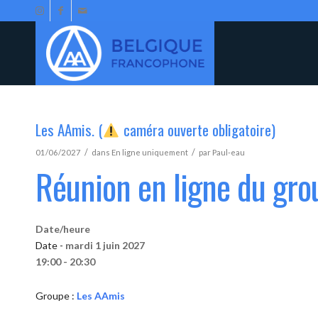
Les AAmis. (
caméra ouverte obligatoire)
/
/
01/06/2027
dans
En ligne uniquement
par
Paul-eau
Réunion en ligne du gr
Date/heure
Date -
mardi 1 juin 2027
19:00 - 20:30
Groupe :
Les AAmis