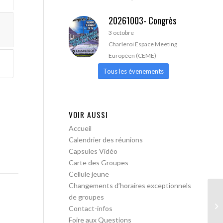
20261003- Congrès
3 octobre
Charleroi Espace Meeting
Européen (CEME)
Tous les évenements
VOIR AUSSI
Accueil
Calendrier des réunions
Capsules Vidéo
Carte des Groupes
Cellule jeune
Changements d’horaires exceptionnels
de groupes
Le
Contact-infos
ob
Foire aux Questions