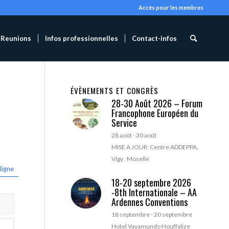
Accès pour les membres
Reunions
Infos professionnelles
Contact-infos
ÉVÈNEMENTS ET CONGRÈS
28-30 Août 2026 – Forum
Francophone Européen du
Service
28 août
-
30 août
MISE A JOUR: Centre ADDEPPA,
Vigy , Moselle
ligne
18-20 septembre 2026
-8th Internationale – AA
Ardennes Conventions
18 septembre
-
20 septembre
Hotel Vayamundo Houffalize