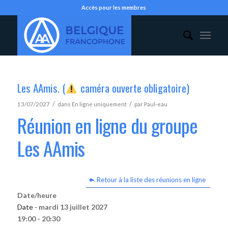
Accès pour les membres
Les AAmis. (
caméra ouverte obligatoire)
/
/
13/07/2027
dans
En ligne uniquement
par
Paul-eau
Réunion en ligne du groupe
Les AAmis
Retour à la liste des réunions en ligne
Date/heure
Date -
mardi 13 juillet 2027
19:00 - 20:30