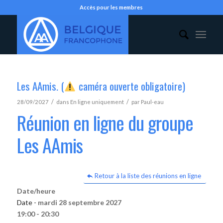
Accès pour les membres
Les AAmis. (
caméra ouverte obligatoire)
/
/
28/09/2027
dans
En ligne uniquement
par
Paul-eau
Réunion en ligne du groupe
Les AAmis
Retour à la liste des réunions en ligne
Date/heure
Date -
mardi 28 septembre 2027
19:00 - 20:30