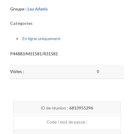
Groupe :
Les AAmis
Catégories
En ligne uniquement
P44883/M31581/R31581
Visites :
0
ID de réunion :
6813955296
Code / mot de passe :