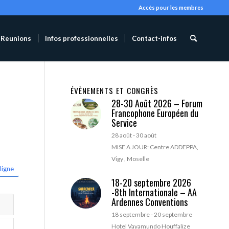
Accès pour les membres
Reunions
Infos professionnelles
Contact-infos
ÉVÈNEMENTS ET CONGRÈS
28-30 Août 2026 – Forum
Francophone Européen du
Service
28 août
-
30 août
MISE A JOUR: Centre ADDEPPA,
Vigy , Moselle
ligne
18-20 septembre 2026
-8th Internationale – AA
Ardennes Conventions
18 septembre
-
20 septembre
Hotel Vayamundo Houffalize