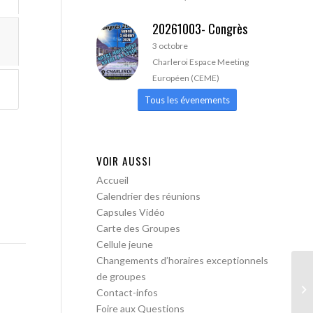
20261003- Congrès
3 octobre
Charleroi Espace Meeting
Européen (CEME)
Tous les évenements
VOIR AUSSI
Accueil
Calendrier des réunions
Capsules Vidéo
Carte des Groupes
Cellule jeune
Changements d’horaires exceptionnels
de groupes
Le
Contact-infos
ob
Foire aux Questions