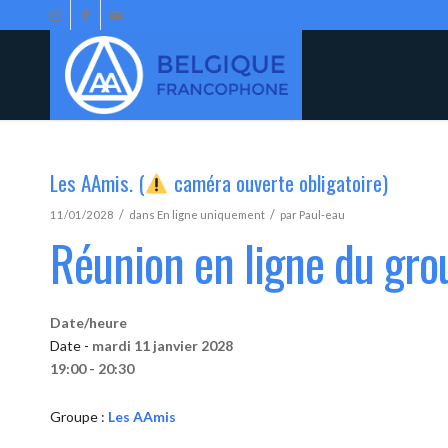
Les AAmis. (
caméra ouverte obligatoire)
/
/
11/01/2028
dans
En ligne uniquement
par
Paul-eau
Réunion en ligne du gr
Date/heure
Date -
mardi 11 janvier 2028
19:00 - 20:30
Groupe :
Les AAmis