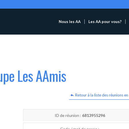
Nous les AA
Les AA pour vous?
oupe Les AAmis
Retour à la liste des réunions en 
ID de réunion :
6813955296
Code / mot de passe :