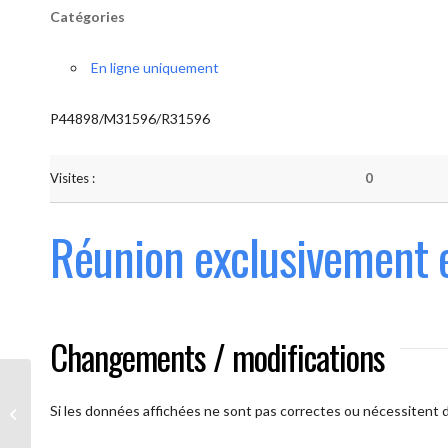
Catégories
En ligne uniquement
P44898/M31596/R31596
Visites :
0
Réunion exclusivement 
Changements / modifications
Les AAmis. (
caméra ouverte
Si les données affichées ne sont pas correctes ou nécessitent d'
obligatoire)