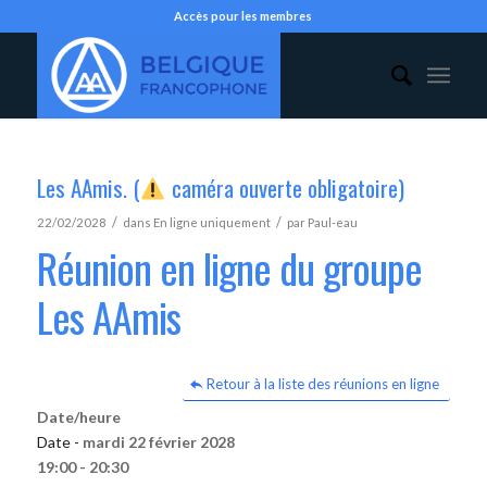
Accès pour les membres
Les AAmis. (
caméra ouverte obligatoire)
/
/
22/02/2028
dans
En ligne uniquement
par
Paul-eau
Réunion en ligne du groupe
Les AAmis
Retour à la liste des réunions en ligne
Date/heure
Date -
mardi 22 février 2028
19:00 - 20:30