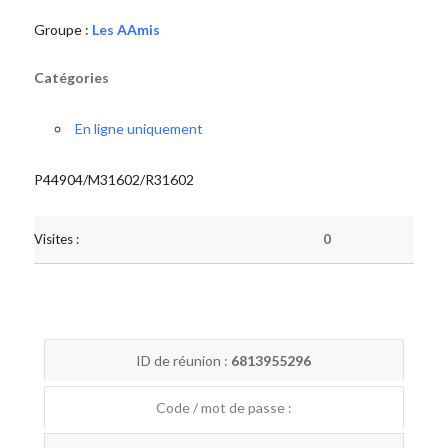
Groupe :
Les AAmis
Catégories
En ligne uniquement
P44904/M31602/R31602
Visites :
0
ID de réunion :
6813955296
Code / mot de passe :