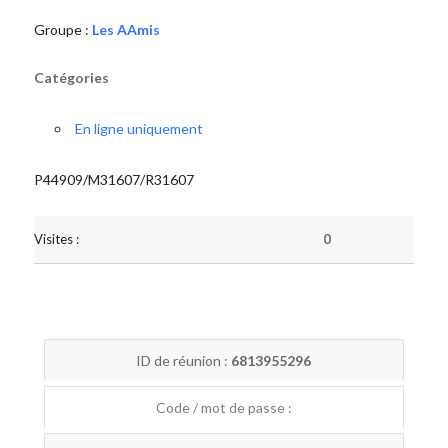
Groupe :
Les AAmis
Catégories
En ligne uniquement
P44909/M31607/R31607
Visites :
0
ID de réunion :
6813955296
Code / mot de passe :