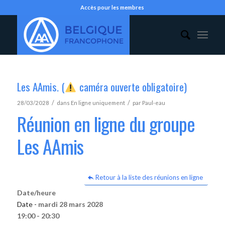
Accès pour les membres
Les AAmis. (
caméra ouverte obligatoire)
/
/
28/03/2028
dans
En ligne uniquement
par
Paul-eau
Réunion en ligne du groupe
Les AAmis
Retour à la liste des réunions en ligne
Date/heure
Date -
mardi 28 mars 2028
19:00 - 20:30