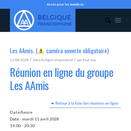
Accès pour les membres
Les AAmis. (
caméra ouverte obligatoire)
/
/
11/04/2028
dans
En ligne uniquement
par
Paul-eau
Réunion en ligne du groupe
Les AAmis
Retour à la liste des réunions en ligne
Date/heure
Date -
mardi 11 avril 2028
19:00 - 20:30