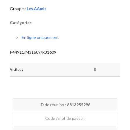
Groupe :
Les AAmis
Catégories
En ligne uniquement
P44911/M31609/R31609
Visites :
0
ID de réunion :
6813955296
Code / mot de passe :