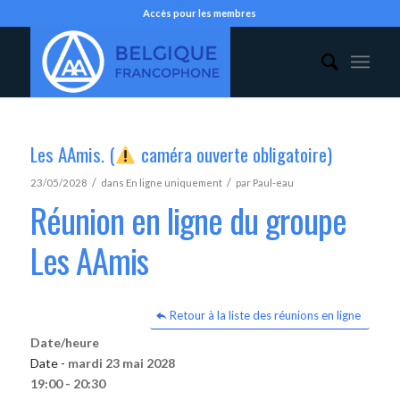
Accès pour les membres
Les AAmis. (
caméra ouverte obligatoire)
/
/
23/05/2028
dans
En ligne uniquement
par
Paul-eau
Réunion en ligne du groupe
Les AAmis
Retour à la liste des réunions en ligne
Date/heure
Date -
mardi 23 mai 2028
19:00 - 20:30