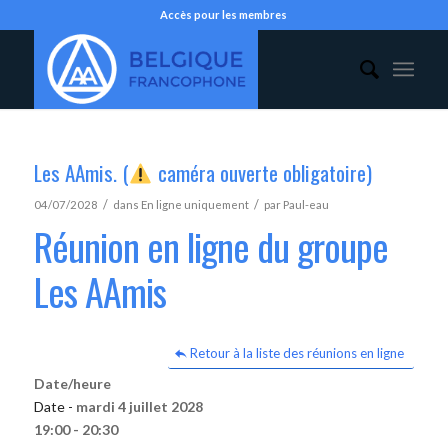
Accès pour les membres
Les AAmis. (
caméra ouverte obligatoire)
/
/
04/07/2028
dans
En ligne uniquement
par
Paul-eau
Réunion en ligne du groupe
Les AAmis
Retour à la liste des réunions en ligne
Date/heure
Date -
mardi 4 juillet 2028
19:00 - 20:30