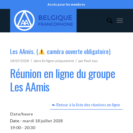
Accès pour les membres
Les AAmis. (
caméra ouverte obligatoire)
/
/
18/07/2028
dans
En ligne uniquement
par
Paul-eau
Réunion en ligne du groupe
Les AAmis
Retour à la liste des réunions en ligne
Date/heure
Date -
mardi 18 juillet 2028
19:00 - 20:30