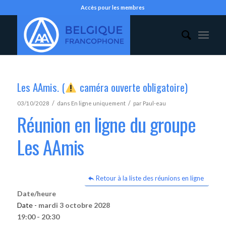
Accès pour les membres
Les AAmis. (
caméra ouverte obligatoire)
/
/
03/10/2028
dans
En ligne uniquement
par
Paul-eau
Réunion en ligne du groupe
Les AAmis
Retour à la liste des réunions en ligne
Date/heure
Date -
mardi 3 octobre 2028
19:00 - 20:30