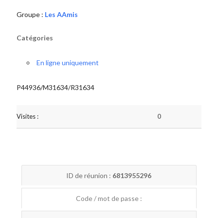
Groupe :
Les AAmis
Catégories
En ligne uniquement
P44936/M31634/R31634
Visites :
0
ID de réunion :
6813955296
Code / mot de passe :