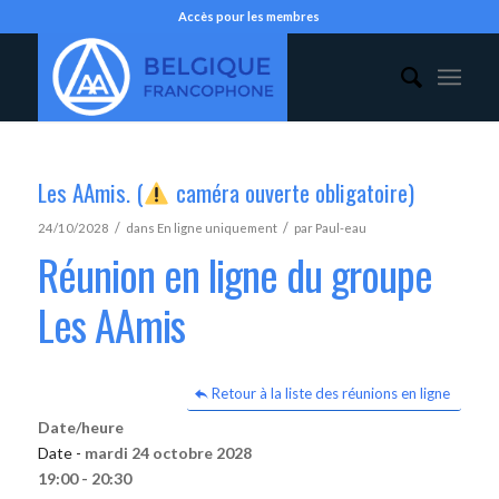
Accès pour les membres
Les AAmis. (
caméra ouverte obligatoire)
/
/
24/10/2028
dans
En ligne uniquement
par
Paul-eau
Réunion en ligne du groupe
Les AAmis
Retour à la liste des réunions en ligne
Date/heure
Date -
mardi 24 octobre 2028
19:00 - 20:30