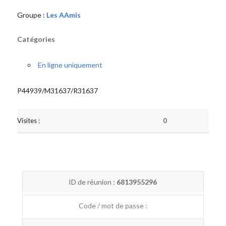
Groupe :
Les AAmis
Catégories
En ligne uniquement
P44939/M31637/R31637
Visites :
0
ID de réunion :
6813955296
Code / mot de passe :