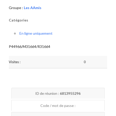
Groupe :
Les AAmis
Catégories
En ligne uniquement
P44966/M31664/R31664
Visites :
0
ID de réunion :
6813955296
Code / mot de passe :