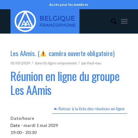
Accès pour les membres
Les AAmis. (
caméra ouverte obligatoire)
/
/
01/05/2029
dans
En ligne uniquement
par
Paul-eau
Réunion en ligne du groupe
Les AAmis
Retour à la liste des réunions en ligne
Date/heure
Date -
mardi 1 mai 2029
19:00 - 20:30