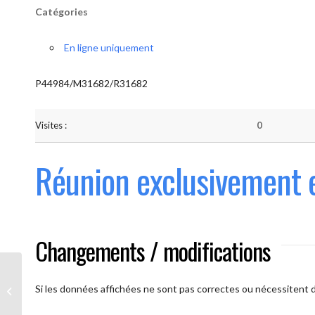
Catégories
En ligne uniquement
P44984/M31682/R31682
Visites :
0
Réunion exclusivement 
Changements / modifications
Les AAmis. (
caméra ouverte
Si les données affichées ne sont pas correctes ou nécessitent d'
obligatoire)