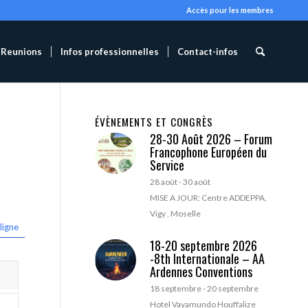
Accès pour les membres
Reunions
Infos professionnelles
Contact-infos
ÉVÈNEMENTS ET CONGRÈS
28-30 Août 2026 – Forum
Francophone Européen du
Service
28 août
-
30 août
MISE A JOUR: Centre ADDEPPA,
Vigy , Moselle
ligne
18-20 septembre 2026
-8th Internationale – AA
Ardennes Conventions
18 septembre
-
20 septembre
Hotel Vayamundo Houffalize