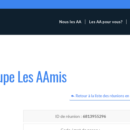
Nous les AA
Les AA pour vous?
oupe Les AAmis
Retour à la liste des réunions en 
ID de réunion :
6813955296
Code / mot de passe :