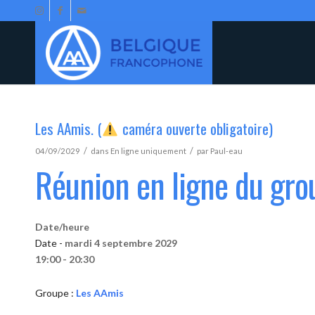
Les AAmis. (
caméra ouverte obligatoire)
/
/
04/09/2029
dans
En ligne uniquement
par
Paul-eau
Réunion en ligne du gr
Date/heure
Date -
mardi 4 septembre 2029
19:00 - 20:30
Groupe :
Les AAmis