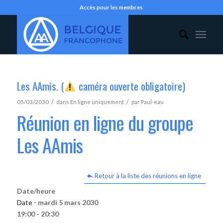
Accès pour les membres
Les AAmis. (
caméra ouverte obligatoire)
/
/
05/03/2030
dans
En ligne uniquement
par
Paul-eau
Réunion en ligne du groupe
Les AAmis
Retour à la liste des réunions en ligne
Date/heure
Date -
mardi 5 mars 2030
19:00 - 20:30