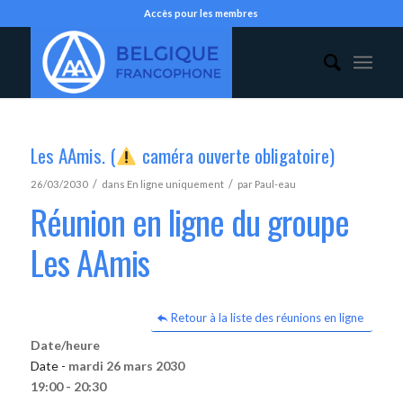
Accès pour les membres
Les AAmis. (
caméra ouverte obligatoire)
/
/
26/03/2030
dans
En ligne uniquement
par
Paul-eau
Réunion en ligne du groupe
Les AAmis
Retour à la liste des réunions en ligne
Date/heure
Date -
mardi 26 mars 2030
19:00 - 20:30