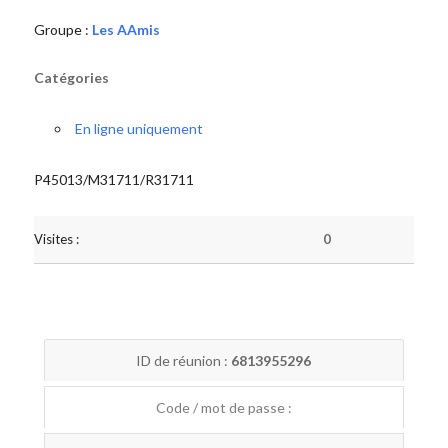
Groupe :
Les AAmis
Catégories
En ligne uniquement
P45013/M31711/R31711
Visites :
0
ID de réunion :
6813955296
Code / mot de passe :