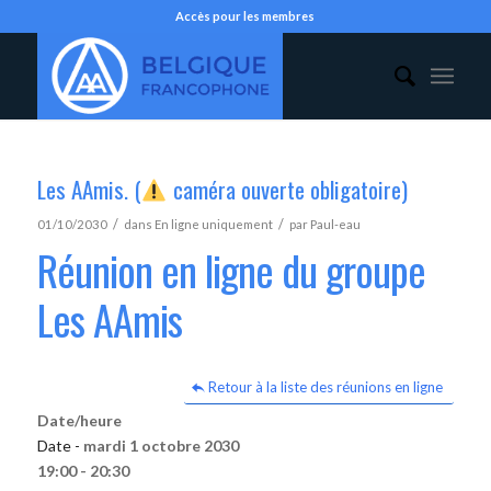
Accès pour les membres
Les AAmis. (
caméra ouverte obligatoire)
/
/
01/10/2030
dans
En ligne uniquement
par
Paul-eau
Réunion en ligne du groupe
Les AAmis
Retour à la liste des réunions en ligne
Date/heure
Date -
mardi 1 octobre 2030
19:00 - 20:30