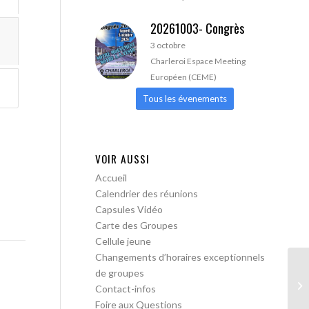
20261003- Congrès
3 octobre
Charleroi Espace Meeting
Européen (CEME)
Tous les évenements
VOIR AUSSI
Accueil
Calendrier des réunions
Capsules Vidéo
Carte des Groupes
Cellule jeune
Changements d’horaires exceptionnels
de groupes
Le
Contact-infos
ob
Foire aux Questions