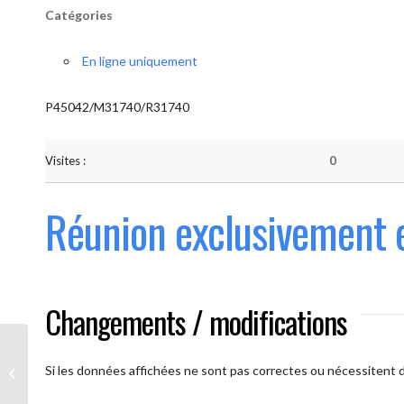
Catégories
En ligne uniquement
P45042/M31740/R31740
Visites :
0
Réunion exclusivement 
Changements / modifications
Les AAmis. (
caméra ouverte
Si les données affichées ne sont pas correctes ou nécessitent d'
obligatoire)