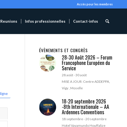
Accès pour les membres
Reunions
Infos professionnelles
Contact-infos
ÉVÈNEMENTS ET CONGRÈS
28-30 Août 2026 – Forum
Francophone Européen du
Service
28 août
-
30 août
MISE A JOUR: Centre ADDEPPA,
Vigy , Moselle
ligne
18-20 septembre 2026
-8th Internationale – AA
Ardennes Conventions
18 septembre
-
20 septembre
Hotel Vayamundo Houffalize