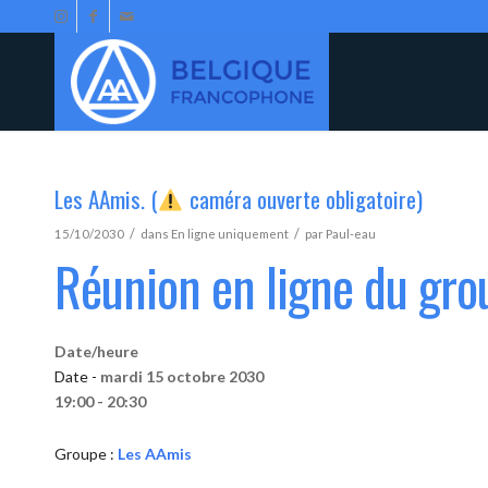
Les AAmis. (
caméra ouverte obligatoire)
/
/
15/10/2030
dans
En ligne uniquement
par
Paul-eau
Réunion en ligne du gr
Date/heure
Date -
mardi 15 octobre 2030
19:00 - 20:30
Groupe :
Les AAmis