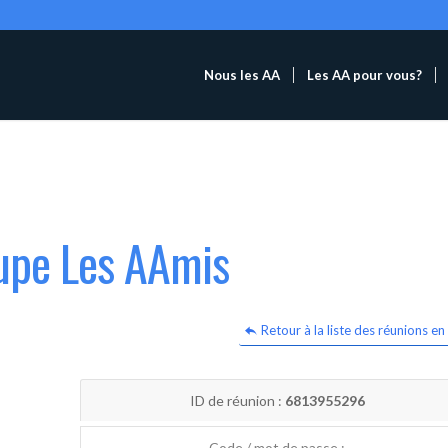
Nous les AA
Les AA pour vous?
oupe Les AAmis
Retour à la liste des réunions en 
ID de réunion :
6813955296
Code / mot de passe :