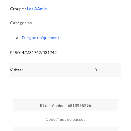
Groupe :
Les AAmis
Catégories
En ligne uniquement
P45044/M31742/R31742
Visites :
0
ID de réunion :
6813955296
Code / mot de passe :