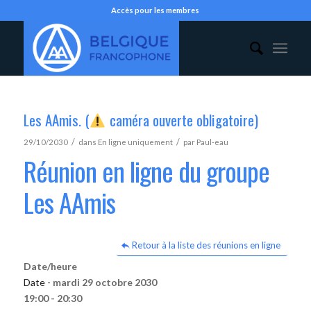
Accès pour les membres
Les AAmis. (
caméra ouverte obligatoire)
/
/
29/10/2030
dans
En ligne uniquement
par
Paul-eau
Réunion en ligne du groupe
Les AAmis
Retour à la liste des réunions en ligne
Date/heure
Date -
mardi 29 octobre 2030
19:00 - 20:30