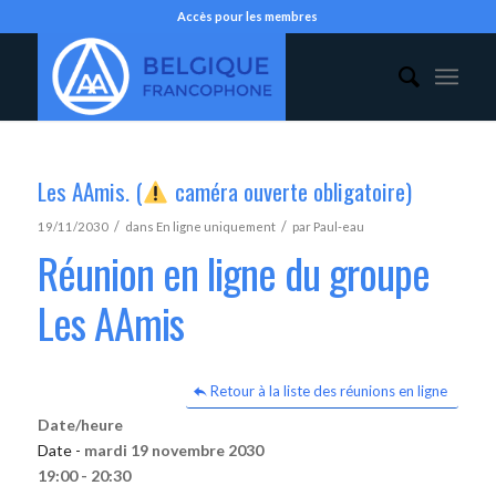
Accès pour les membres
Les AAmis. (
caméra ouverte obligatoire)
/
/
19/11/2030
dans
En ligne uniquement
par
Paul-eau
Réunion en ligne du groupe
Les AAmis
Retour à la liste des réunions en ligne
Date/heure
Date -
mardi 19 novembre 2030
19:00 - 20:30