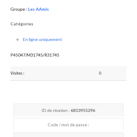
Groupe :
Les AAmis
Catégories
En ligne uniquement
P45047/M31745/R31745
Visites :
0
ID de réunion :
6813955296
Code / mot de passe :