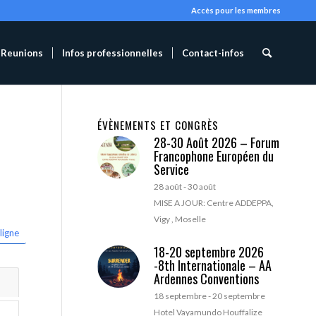
Accès pour les membres
Reunions
Infos professionnelles
Contact-infos
ÉVÈNEMENTS ET CONGRÈS
28-30 Août 2026 – Forum
Francophone Européen du
Service
28 août
-
30 août
MISE A JOUR: Centre ADDEPPA,
Vigy , Moselle
ligne
18-20 septembre 2026
-8th Internationale – AA
Ardennes Conventions
18 septembre
-
20 septembre
Hotel Vayamundo Houffalize