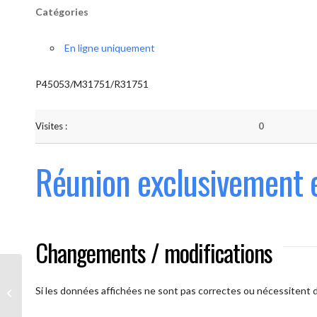
Catégories
En ligne uniquement
P45053/M31751/R31751
Visites :
0
Réunion exclusivement 
Changements / modifications
Les AAmis. (
caméra ouverte
Si les données affichées ne sont pas correctes ou nécessitent d'
obligatoire)