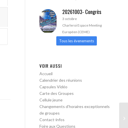
20261003- Congrès
3 octobre
Charleroi Espace Meeting
Européen (CEME)
Tous les évenements
VOIR AUSSI
Accueil
Calendrier des réunions
Capsules Vidéo
Carte des Groupes
Cellule jeune
Changements d’horaires exceptionnels
de groupes
AA
Contact-infos
ou
Foire aux Questions