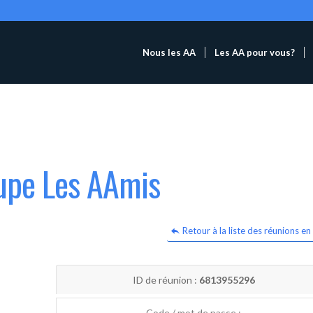
Nous les AA
Les AA pour vous?
oupe Les AAmis
Retour à la liste des réunions en 
ID de réunion :
6813955296
Code / mot de passe :