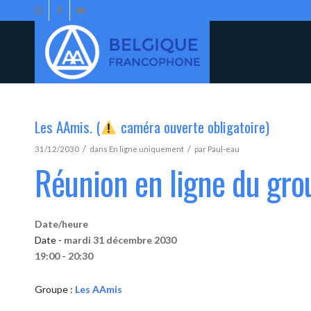
Les AAmis. (
caméra ouverte obligatoire)
/
/
31/12/2030
dans
En ligne uniquement
par
Paul-eau
Réunion en ligne du gr
Date/heure
Date -
mardi 31 décembre 2030
19:00 - 20:30
Groupe :
Les AAmis