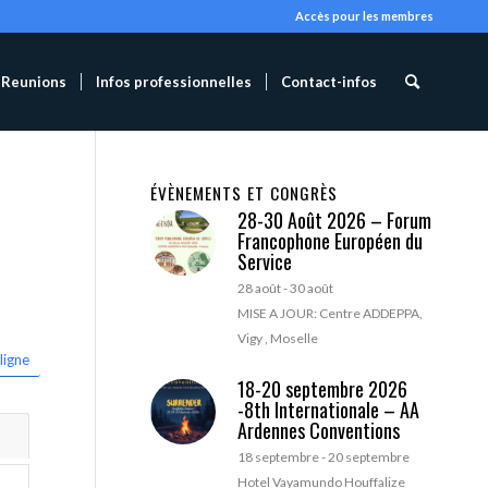
Accès pour les membres
Reunions
Infos professionnelles
Contact-infos
ÉVÈNEMENTS ET CONGRÈS
28-30 Août 2026 – Forum
Francophone Européen du
Service
28 août
-
30 août
MISE A JOUR: Centre ADDEPPA,
Vigy , Moselle
ligne
18-20 septembre 2026
-8th Internationale – AA
Ardennes Conventions
18 septembre
-
20 septembre
Hotel Vayamundo Houffalize