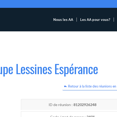
Nous les AA
Les AA pour vous?
upe Lessines Espérance
Retour à la liste des réunions en 
ID de réunion :
81202926248
Code / mot de passe :
2401