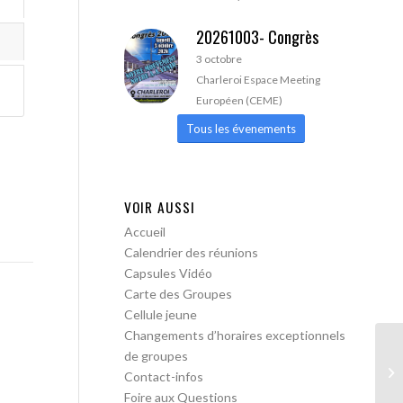
20261003- Congrès
3 octobre
Charleroi Espace Meeting
Européen (CEME)
Tous les évenements
VOIR AUSSI
Accueil
Calendrier des réunions
Capsules Vidéo
Carte des Groupes
Cellule jeune
Changements d’horaires exceptionnels
de groupes
Le
Contact-infos
Foire aux Questions