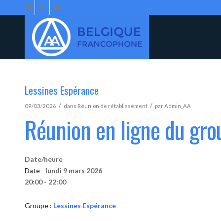
Lessines Espérance
/
/
09/03/2026
dans
Réunion de rétablissement
par
Admin_AA
Réunion en ligne du gro
Date/heure
Date -
lundi 9 mars 2026
20:00 - 22:00
Groupe :
Lessines Espérance