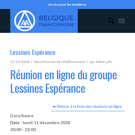
Accès pour les membres
Lessines Espérance
/
/
11/12/2028
dans
Réunion de rétablissement
par
Admin_AA
Réunion en ligne du groupe
Lessines Espérance
Retour à la liste des réunions en ligne
Date/heure
Date -
lundi 11 décembre 2028
20:00 - 22:00