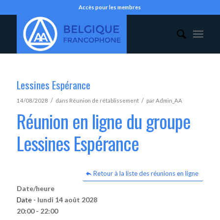
Accès pour les membres
Lessines Espérance
/
/
14/08/2028
dans
Réunion de rétablissement
par
Admin_AA
Réunion en ligne du groupe
Lessines Espérance
Retour à la liste des réunions en ligne
Date/heure
Date -
lundi 14 août 2028
20:00 - 22:00