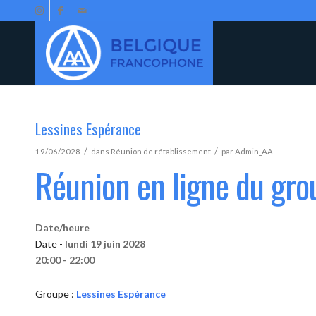
Lessines Espérance
/
/
19/06/2028
dans
Réunion de rétablissement
par
Admin_AA
Réunion en ligne du gro
Date/heure
Date -
lundi 19 juin 2028
20:00 - 22:00
Groupe :
Lessines Espérance