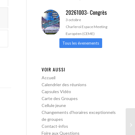
20261003- Congrès
3 octobre
Charleroi Espace Meeting
Européen (CEME)
Tous les évenements
VOIR AUSSI
Accueil
Calendrier des réunions
Capsules Vidéo
Carte des Groupes
Cellule jeune
Changements d’horaires exceptionnels
de groupes
Le
Contact-infos
Foire aux Questions