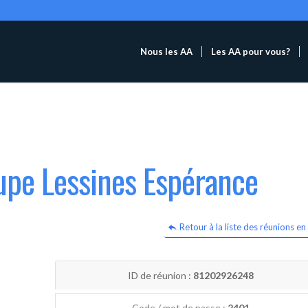
Nous les AA
Les AA pour vous?
upe Lessines Espérance
Retour à la liste des réunions en 
ID de réunion :
81202926248
Code / mot de passe :
2401