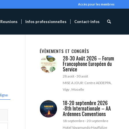
Accès pour les membres
Reunions
Infos professionnelles
Contact-infos
ÉVÈNEMENTS ET CONGRÈS
28-30 Août 2026 – Forum
Francophone Européen du
Service
28 août
-
30 août
MISE A JOUR: Centre ADDEPPA,
Vigy , Moselle
ligne
18-20 septembre 2026
-8th Internationale – AA
Ardennes Conventions
18 septembre
-
20 septembre
Hotel Vayamundo Houffalize