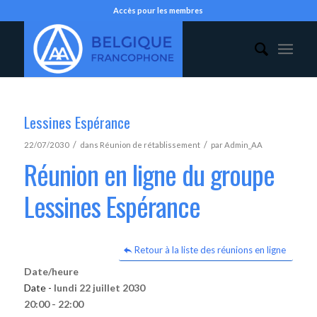
Accès pour les membres
Lessines Espérance
/
/
22/07/2030
dans
Réunion de rétablissement
par
Admin_AA
Réunion en ligne du groupe
Lessines Espérance
Retour à la liste des réunions en ligne
Date/heure
Date -
lundi 22 juillet 2030
20:00 - 22:00