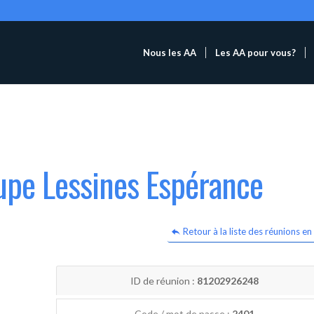
Nous les AA
Les AA pour vous?
upe Lessines Espérance
Retour à la liste des réunions en 
ID de réunion :
81202926248
Code / mot de passe :
2401