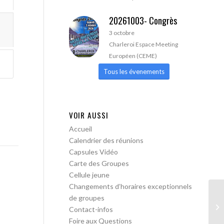
20261003- Congrès
3 octobre
Charleroi Espace Meeting
Européen (CEME)
Tous les évenements
VOIR AUSSI
Accueil
Calendrier des réunions
Capsules Vidéo
Carte des Groupes
Cellule jeune
Changements d’horaires exceptionnels
de groupes
Le
Contact-infos
Foire aux Questions