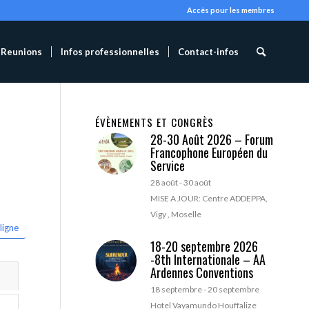
Accès pour les membres
Reunions
Infos professionnelles
Contact-infos
ÉVÈNEMENTS ET CONGRÈS
28-30 Août 2026 – Forum
Francophone Européen du
Service
28 août
-
30 août
MISE A JOUR: Centre ADDEPPA,
Vigy , Moselle
ligne
18-20 septembre 2026
-8th Internationale – AA
Ardennes Conventions
18 septembre
-
20 septembre
Hotel Vayamundo Houffalize