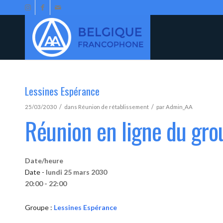
Lessines Espérance
/
/
25/03/2030
dans
Réunion de rétablissement
par
Admin_AA
Réunion en ligne du gro
Date/heure
Date -
lundi 25 mars 2030
20:00 - 22:00
Groupe :
Lessines Espérance