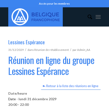
Accès pour les membres
Lessines Espérance
/
/
31/12/2029
dans
Réunion de rétablissement
par
Admin_AA
Réunion en ligne du groupe
Lessines Espérance
Retour à la liste des réunions en ligne
Date/heure
Date -
lundi 31 décembre 2029
20:00 - 22:00